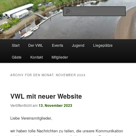
Zum
Zum
Wassersportverein mit Liegeplätzen im Rahmen einer Vereinsmitgliedschaft
primären
sekundären
Such
Inhalt
Inhalt
springen
springen
Verein Wassersport Lesum e. V.
Hauptmenü
Start
Der VWL
Events
Jugend
Liegeplätze
Gäste
Kontakt
Mitglieder
ARCHIV FÜR DEN MONAT:
NOVEMBER 2023
VWL mit neuer Website
Veröffentlicht am
13. November 2023
Liebe Vereinsmitglieder,
wir haben tolle Nachrichten zu teilen, die unsere Kommunikation