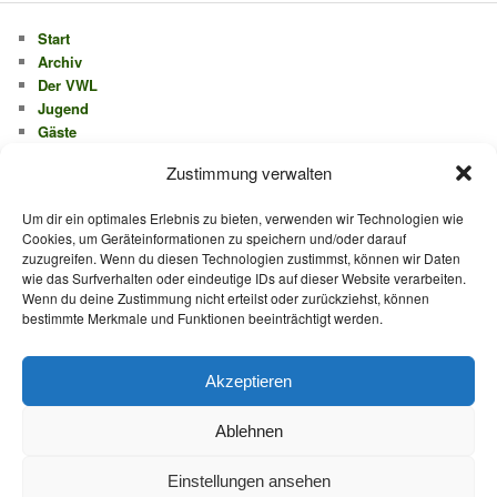
Start
Archiv
Der VWL
Jugend
Gäste
Mitglieder
Zustimmung verwalten
Kontakt
Cookie-Richtlinie (EU)
Um dir ein optimales Erlebnis zu bieten, verwenden wir Technologien wie
Impressum
Cookies, um Geräteinformationen zu speichern und/oder darauf
zuzugreifen. Wenn du diesen Technologien zustimmst, können wir Daten
wie das Surfverhalten oder eindeutige IDs auf dieser Website verarbeiten.
Wenn du deine Zustimmung nicht erteilst oder zurückziehst, können
bestimmte Merkmale und Funktionen beeinträchtigt werden.
Verein Wassersport Lesum e. V.
Am Lesumhafen 31
28717 Bremen
Akzeptieren
Ablehnen
Einstellungen ansehen
Impressum
Mit Stolz präsentiert von WordPress