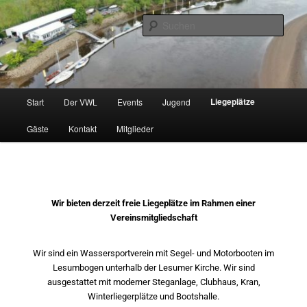
Zum
Wassersportverein mit Liegeplätzen im Rahmen einer Vereinsmitgliedschaft
primären
Such
Inhalt
springen
Verein Wassersport Lesum e. V.
Hauptmenü
Liegeplätze
Start
Der VWL
Events
Jugend
Gäste
Kontakt
Mitglieder
Wir bieten derzeit freie Liegeplätze im Rahmen einer
Vereinsmitgliedschaft
Wir sind ein Wassersportverein mit Segel- und Motorbooten im
Lesumbogen unterhalb der Lesumer Kirche. Wir sind
ausgestattet mit moderner Steganlage, Clubhaus, Kran,
Winterliegerplätze und Bootshalle.