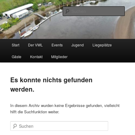
Zum
Zum
Wassersportverein mit Liegeplätzen im Rahmen einer Vereinsmitgliedschaft
primären
sekundären
Such
Inhalt
Inhalt
springen
springen
Verein Wassersport Lesum e. V.
Hauptmenü
Start
Der VWL
Events
Jugend
Liegeplätze
Gäste
Kontakt
Mitglieder
Es konnte nichts gefunden
werden.
In diesem Archiv wurden keine Ergebnisse gefunden, vielleicht
hilft die Suchfunktion weiter.
Suchen